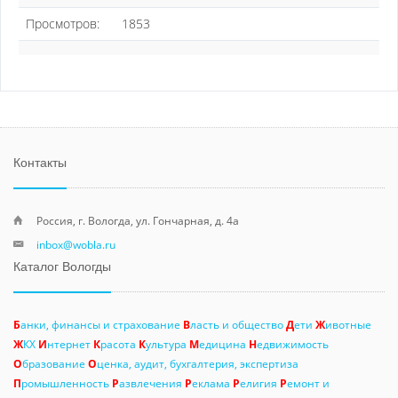
Просмотров:
1853
Контакты
Россия, г. Вологда, ул. Гончарная, д. 4а
inbox@wobla.ru
Каталог Вологды
Б
анки, финансы и страхование
В
ласть и общество
Д
ети
Ж
ивотные
Ж
КХ
И
нтернет
К
расота
К
ультура
М
едицина
Н
едвижимость
О
бразование
О
ценка, аудит, бухгалтерия, экспертиза
П
ромышленность
Р
азвлечения
Р
еклама
Р
елигия
Р
емонт и