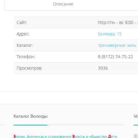
Описание
Сайт:
http://пн - вс 8:00 -
Адрес:
Беляева, 15
Каталог:
тренажерные залы
Телефон:
8 (8172) 74-75-22
Просмотров:
3936
Каталог Вологды
Vo
Б
анки, финансы и страхование
В
ласть и общество
Д
ети