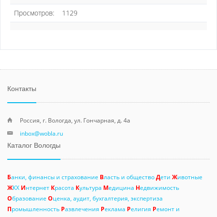
Просмотров:
1129
Контакты
Россия, г. Вологда, ул. Гончарная, д. 4а
inbox@wobla.ru
Каталог Вологды
Б
анки, финансы и страхование
В
ласть и общество
Д
ети
Ж
ивотные
Ж
КХ
И
нтернет
К
расота
К
ультура
М
едицина
Н
едвижимость
О
бразование
О
ценка, аудит, бухгалтерия, экспертиза
П
ромышленность
Р
азвлечения
Р
еклама
Р
елигия
Р
емонт и