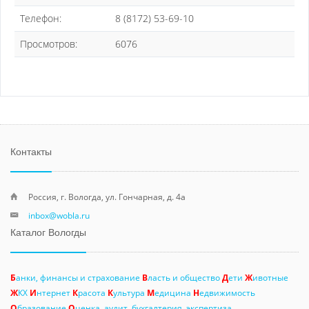
Телефон:
8 (8172) 53-69-10
Просмотров:
6076
Контакты
Россия, г. Вологда, ул. Гончарная, д. 4а
inbox@wobla.ru
Каталог Вологды
Б
анки, финансы и страхование
В
ласть и общество
Д
ети
Ж
ивотные
Ж
КХ
И
нтернет
К
расота
К
ультура
М
едицина
Н
едвижимость
О
бразование
О
ценка, аудит, бухгалтерия, экспертиза