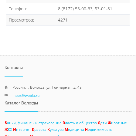
Телефон:
8 (8172) 53-00-33, 53-01-81
Просмотров:
4271
Контакты
Россия, г. Вологда, ул. Гончарная, д. 4а
inbox@wobla.ru
Каталог Вологды
Б
анки, финансы и страхование
В
ласть и общество
Д
ети
Ж
ивотные
Ж
КХ
И
нтернет
К
расота
К
ультура
М
едицина
Н
едвижимость