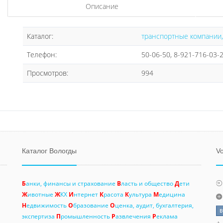
Описание
Каталог:
транспортные компании,
Телефон:
50-06-50, 8-921-716-03-
Просмотров:
994
Каталог Вологды
Vo
Б
анки, финансы и страхование
В
ласть и общество
Д
ети
Ж
ивотные
Ж
КХ
И
нтернет
К
расота
К
ультура
М
едицина
Н
едвижимость
О
бразование
О
ценка, аудит, бухгалтерия,
экспертиза
П
ромышленность
Р
азвлечения
Р
еклама