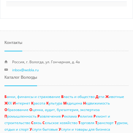
Контакты
Россия, г. Вологда, ул. Гончарная, д. 4а
inbox@wobla.ru
Каталог Вологды
Б
анки, финансы и страхование
В
ласть и общество
Д
ети
Ж
ивотные
Ж
КХ
И
нтернет
К
расота
К
ультура
М
едицина
Н
едвижимость
О
бразование
О
ценка, аудит, бухгалтерия, экспертиза
П
ромышленность
Р
азвлечения
Р
еклама
Р
елигия
Р
емонт и
строительство
С
вязь
С
ельское хозяйство
Т
орговля
Т
ранспорт
Т
уризм,
отдых и спорт
У
слуги бытовые
У
слуги и товары для бизнеса