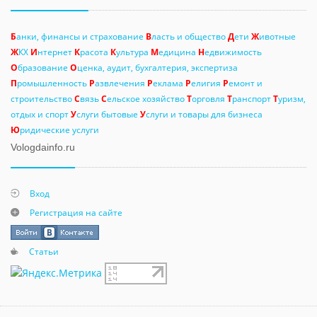
Б
анки, финансы и страхование
В
ласть и общество
Д
ети
Ж
ивотные
Ж
КХ
И
нтернет
К
расота
К
ультура
М
едицина
Н
едвижимость
О
бразование
О
ценка, аудит, бухгалтерия, экспертиза
П
ромышленность
Р
азвлечения
Р
еклама
Р
елигия
Р
емонт и
строительство
С
вязь
С
ельское хозяйство
Т
орговля
Т
ранспорт
Т
уризм,
отдых и спорт
У
слуги бытовые
У
слуги и товары для бизнеса
Ю
ридические услуги
Vologdainfo.ru
Вход
Регистрация на сайте
Статьи