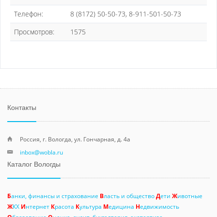
Телефон:
8 (8172) 50-50-73, 8-911-501-50-73
Просмотров:
1575
Контакты
Россия, г. Вологда, ул. Гончарная, д. 4а
inbox@wobla.ru
Каталог Вологды
Б
анки, финансы и страхование
В
ласть и общество
Д
ети
Ж
ивотные
Ж
КХ
И
нтернет
К
расота
К
ультура
М
едицина
Н
едвижимость