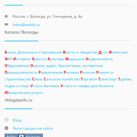
Россия, г. Вологда, ул. Гончарная, д. 4а
inbox@wobla.ru
Каталог Вологды
Б
анки, финансы и страхование
В
ласть и общество
Д
ети
Ж
ивотные
Ж
КХ
И
нтернет
К
расота
К
ультура
М
едицина
Н
едвижимость
О
бразование
О
ценка, аудит, бухгалтерия, экспертиза
П
ромышленность
Р
азвлечения
Р
еклама
Р
елигия
Р
емонт и
строительство
С
вязь
С
ельское хозяйство
Т
орговля
Т
ранспорт
Т
уризм,
отдых и спорт
У
слуги бытовые
У
слуги и товары для бизнеса
Ю
ридические услуги
Vologdainfo.ru
Вход
Регистрация на сайте