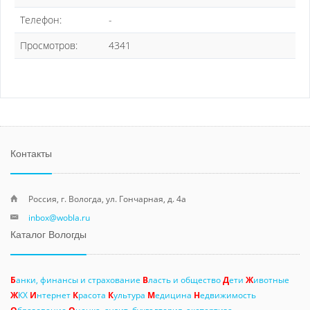
Телефон:
-
Просмотров:
4341
Контакты
Россия, г. Вологда, ул. Гончарная, д. 4а
inbox@wobla.ru
Каталог Вологды
Б
анки, финансы и страхование
В
ласть и общество
Д
ети
Ж
ивотные
Ж
КХ
И
нтернет
К
расота
К
ультура
М
едицина
Н
едвижимость