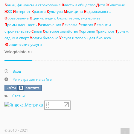
Б
анки, финансы и страхование
В
ласть и общество
Д
ети
Ж
ивотные
Ж
КХ
И
нтернет
К
расота
К
ультура
М
едицина
Н
едвижимость
О
бразование
О
ценка, аудит, бухгалтерия, экспертиза
П
ромышленность
Р
азвлечения
Р
еклама
Р
елигия
Р
емонт и
строительство
С
вязь
С
ельское хозяйство
Т
орговля
Т
ранспорт
Т
уризм,
отдых и спорт
У
слуги бытовые
У
слуги и товары для бизнеса
Ю
ридические услуги
Vologdainfo.ru
Вход
Регистрация на сайте
Статьи
© 2010 - 2021