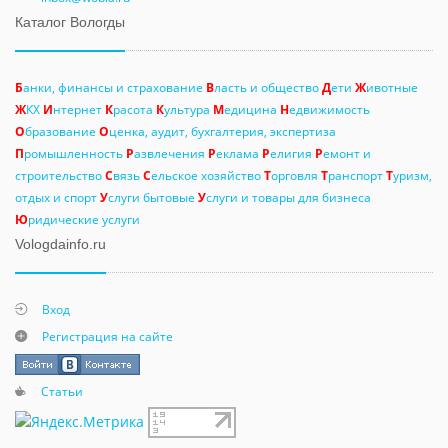
Каталог Вологды
Б
анки, финансы и страхование
В
ласть и общество
Д
ети
Ж
ивотные
Ж
КХ
И
нтернет
К
расота
К
ультура
М
едицина
Н
едвижимость
О
бразование
О
ценка, аудит, бухгалтерия, экспертиза
П
ромышленность
Р
азвлечения
Р
еклама
Р
елигия
Р
емонт и
строительство
С
вязь
С
ельское хозяйство
Т
орговля
Т
ранспорт
Т
уризм,
отдых и спорт
У
слуги бытовые
У
слуги и товары для бизнеса
Ю
ридические услуги
Vologdainfo.ru
Вход
Регистрация на сайте
Статьи