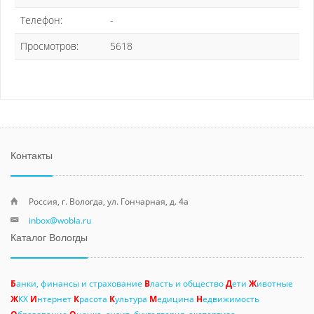
Телефон:
-
Просмотров:
5618
Контакты
Россия, г. Вологда, ул. Гончарная, д. 4а
inbox@wobla.ru
Каталог Вологды
Б
анки, финансы и страхование
В
ласть и общество
Д
ети
Ж
ивотные
Ж
КХ
И
нтернет
К
расота
К
ультура
М
едицина
Н
едвижимость