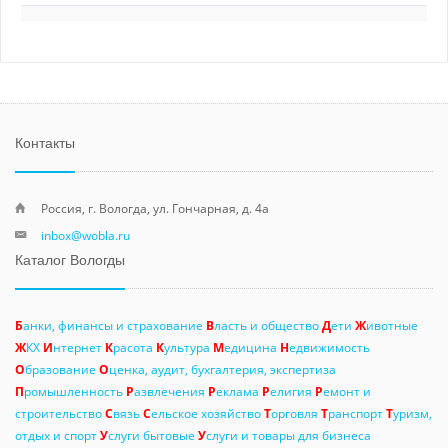
Контакты
Россия, г. Вологда, ул. Гончарная, д. 4а
inbox@wobla.ru
Каталог Вологды
Б
анки, финансы и страхование
В
ласть и общество
Д
ети
Ж
ивотные
Ж
КХ
И
нтернет
К
расота
К
ультура
М
едицина
Н
едвижимость
О
бразование
О
ценка, аудит, бухгалтерия, экспертиза
П
ромышленность
Р
азвлечения
Р
еклама
Р
елигия
Р
емонт и
строительство
С
вязь
С
ельское хозяйство
Т
орговля
Т
ранспорт
Т
уризм,
отдых и спорт
У
слуги бытовые
У
слуги и товары для бизнеса