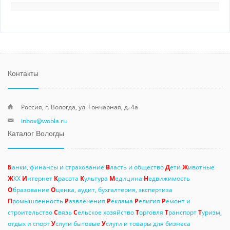
Контакты
Россия, г. Вологда, ул. Гончарная, д. 4а
inbox@wobla.ru
Каталог Вологды
Б
анки, финансы и страхование
В
ласть и общество
Д
ети
Ж
ивотные
Ж
КХ
И
нтернет
К
расота
К
ультура
М
едицина
Н
едвижимость
О
бразование
О
ценка, аудит, бухгалтерия, экспертиза
П
ромышленность
Р
азвлечения
Р
еклама
Р
елигия
Р
емонт и
строительство
С
вязь
С
ельское хозяйство
Т
орговля
Т
ранспорт
Т
уризм,
отдых и спорт
У
слуги бытовые
У
слуги и товары для бизнеса