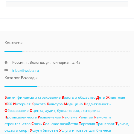
Контакты
Россия, г. Вологда, ул. Гончарная, д. 4а
inbox@wobla.ru
Каталог Вологды
Б
анки, финансы и страхование
В
ласть и общество
Д
ети
Ж
ивотные
Ж
КХ
И
нтернет
К
расота
К
ультура
М
едицина
Н
едвижимость
О
бразование
О
ценка, аудит, бухгалтерия, экспертиза
П
ромышленность
Р
азвлечения
Р
еклама
Р
елигия
Р
емонт и
строительство
С
вязь
С
ельское хозяйство
Т
орговля
Т
ранспорт
Т
уризм,
отдых и спорт
У
слуги бытовые
У
слуги и товары для бизнеса