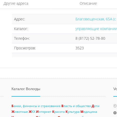
Другие адреса
Описание
Адрес:
Благовещенская, 65А (с 
Каталог:
управляющие компании
Телефон:
8 (8172) 52-78-80
Просмотров:
3523
Каталог Вологды
Vo
Б
анки, финансы и страхование
В
ласть и общество
Д
ети
Ж
ивотные
Ж
КХ
И
нтернет
К
расота
К
ультура
М
едицина