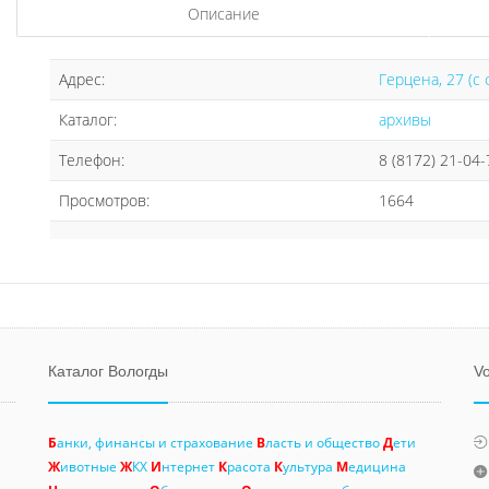
Описание
Адрес:
Герцена, 27 (с 
Каталог:
архивы
Телефон:
8 (8172) 21-04-
Просмотров:
1664
Каталог Вологды
Vo
Б
анки, финансы и страхование
В
ласть и общество
Д
ети
Ж
ивотные
Ж
КХ
И
нтернет
К
расота
К
ультура
М
едицина