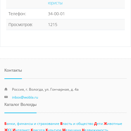
юристы
Телефон:
34-00-01
Просмотров:
1215
Контакты
Россия, г. Вологда, ул. Гончарная, д. 4а
inbox@wobla.ru
Каталог Вологды
Б
анки, финансы и страхование
В
ласть и общество
Д
ети
Ж
ивотные
Ж
КХ
И
нтернет
К
расота
К
ультура
М
едицина
Н
едвижимость