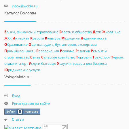
inbox@wobla.ru
Каталог Вологды
Б
анки, финансы и страхование
В
ласть и общество
Д
ети
Ж
ивотные
Ж
КХ
И
нтернет
К
расота
К
ультура
М
едицина
Н
едвижимость
О
бразование
О
ценка, аудит, бухгалтерия, экспертиза
П
ромышленность
Р
азвлечения
Р
еклама
Р
елигия
Р
емонт и
строительство
С
вязь
С
ельское хозяйство
Т
орговля
Т
ранспорт
Т
уризм,
отдых и спорт
У
слуги бытовые
У
слуги и товары для бизнеса
Ю
ридические услуги
Vologdainfo.ru
Вход
Регистрация на сайте
Статьи