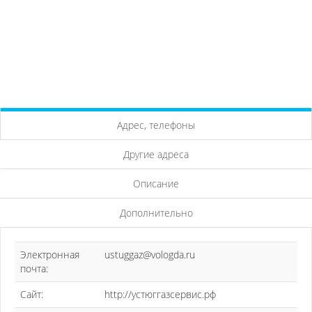
Адрес, телефоны
Другие адреса
Описание
Дополнительно
Электронная
ustuggaz@vologda.ru
почта:
Сайт:
http://устюггазсервис.рф