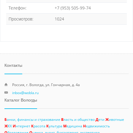
Телефон:
+7 (953) 505-99-74
Просмотров:
1024
Контакты
Россия, г. Вологда, ул. Гончарная, д. 4а
inbox@wobla.ru
Каталог Вологды
Б
анки, финансы и страхование
В
ласть и общество
Д
ети
Ж
ивотные
Ж
КХ
И
нтернет
К
расота
К
ультура
М
едицина
Н
едвижимость
О
бразование
О
ценка, аудит, бухгалтерия, экспертиза