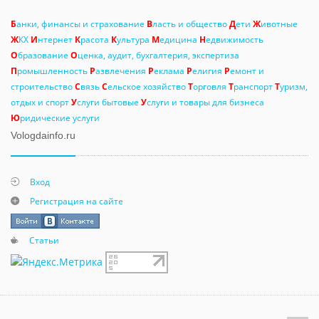
Б
анки, финансы и страхование
В
ласть и общество
Д
ети
Ж
ивотные
Ж
КХ
И
нтернет
К
расота
К
ультура
М
едицина
Н
едвижимость
О
бразование
О
ценка, аудит, бухгалтерия, экспертиза
П
ромышленность
Р
азвлечения
Р
еклама
Р
елигия
Р
емонт и
строительство
С
вязь
С
ельское хозяйство
Т
орговля
Т
ранспорт
Т
уризм,
отдых и спорт
У
слуги бытовые
У
слуги и товары для бизнеса
Ю
ридические услуги
Vologdainfo.ru
Вход
Регистрация на сайте
Статьи