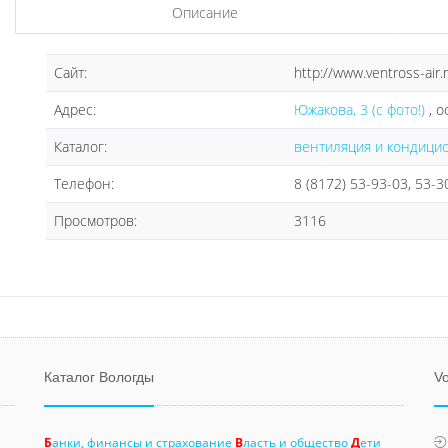
Описание
Сайт:
http://www.ventross-air.
Адрес:
Южакова, 3 (с фото!)
, о
Каталог:
вентиляция и кондици
Телефон:
8 (8172) 53-93-03, 53-3
Просмотров:
3116
Каталог Вологды
Vo
Б
анки, финансы и страхование
В
ласть и общество
Д
ети