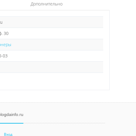
Дополнительно
ru
ф. 30
онеры
0-03
logdainfo.ru
Вход