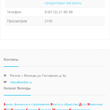
продуктовые магазины
Телефон:
8 (8172) 21-80-88
Просмотров:
2195
Контакты
Россия, г. Вологда, ул. Гончарная, д. 4а
inbox@wobla.ru
Каталог Вологды
Б
анки, финансы и страхование
В
ласть и общество
Д
ети
Ж
ивотные
Ж
КХ
И
нтернет
К
расота
К
ультура
М
едицина
Н
едвижимость