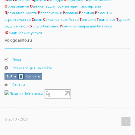
О
бразование
О
ценка, аудит, бухгалтерия, экспертиза
П
ромышленность
Р
азвлечения
Р
еклама
Р
елигия
Р
емонт и
строительство
С
вязь
С
ельское хозяйство
Т
орговля
Т
ранспорт
Т
уризм,
отдых и спорт
У
слуги бытовые
У
слуги и товары для бизнеса
Ю
ридические услуги
Vologdainfo.ru
Вход
Регистрация на сайте
Статьи
© 2010 - 2021