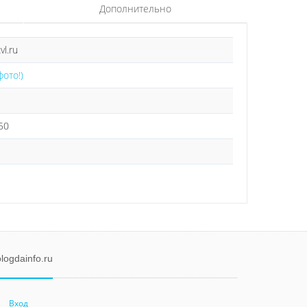
Дополнительно
vl.ru
фото!)
50
logdainfo.ru
Вход