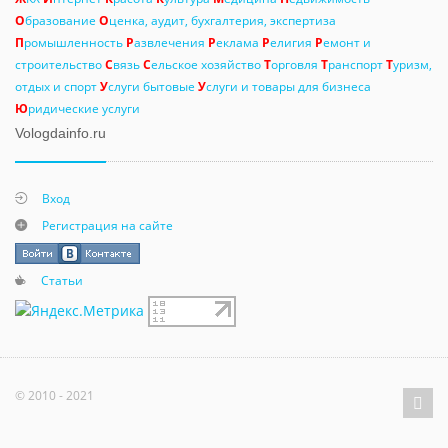
О
бразование
О
ценка, аудит, бухгалтерия, экспертиза
П
ромышленность
Р
азвлечения
Р
еклама
Р
елигия
Р
емонт и
строительство
С
вязь
С
ельское хозяйство
Т
орговля
Т
ранспорт
Т
уризм,
отдых и спорт
У
слуги бытовые
У
слуги и товары для бизнеса
Ю
ридические услуги
Vologdainfo.ru
Вход
Регистрация на сайте
Статьи
© 2010 - 2021