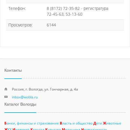
Телефон:
8 (8172) 72-35-82 - регистратура
72-45-63, 53-13-60
Просмотров:
6144
Контакты
Россия, г. Вологда, ул. Гончарная, д. 4а
inbox@wobla.ru
Каталог Вологды
Б
анки, финансы и страхование
В
ласть и общество
Д
ети
Ж
ивотные
Ж
КХ
И
нтернет
К
расота
К
ультура
М
едицина
Н
едвижимость