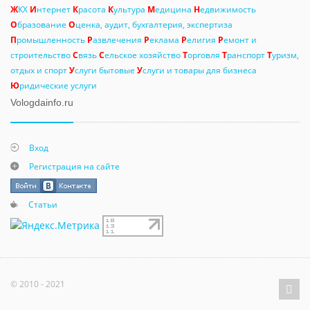
Ж
КХ
И
нтернет
К
расота
К
ультура
М
едицина
Н
едвижимость
О
бразование
О
ценка, аудит, бухгалтерия, экспертиза
П
ромышленность
Р
азвлечения
Р
еклама
Р
елигия
Р
емонт и
строительство
С
вязь
С
ельское хозяйство
Т
орговля
Т
ранспорт
Т
уризм,
отдых и спорт
У
слуги бытовые
У
слуги и товары для бизнеса
Ю
ридические услуги
Vologdainfo.ru
Вход
Регистрация на сайте
Статьи
© 2010 - 2021