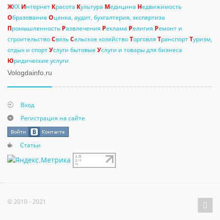
Ж
КХ
И
нтернет
К
расота
К
ультура
М
едицина
Н
едвижимость
О
бразование
О
ценка, аудит, бухгалтерия, экспертиза
П
ромышленность
Р
азвлечения
Р
еклама
Р
елигия
Р
емонт и
строительство
С
вязь
С
ельское хозяйство
Т
орговля
Т
ранспорт
Т
уризм,
отдых и спорт
У
слуги бытовые
У
слуги и товары для бизнеса
Ю
ридические услуги
Vologdainfo.ru
Вход
Регистрация на сайте
Статьи
© 2010 - 2021