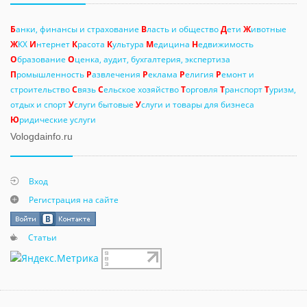
Б
анки, финансы и страхование
В
ласть и общество
Д
ети
Ж
ивотные
Ж
КХ
И
нтернет
К
расота
К
ультура
М
едицина
Н
едвижимость
О
бразование
О
ценка, аудит, бухгалтерия, экспертиза
П
ромышленность
Р
азвлечения
Р
еклама
Р
елигия
Р
емонт и
строительство
С
вязь
С
ельское хозяйство
Т
орговля
Т
ранспорт
Т
уризм,
отдых и спорт
У
слуги бытовые
У
слуги и товары для бизнеса
Ю
ридические услуги
Vologdainfo.ru
Вход
Регистрация на сайте
Статьи