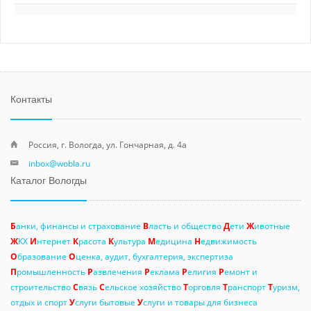
Контакты
Россия, г. Вологда, ул. Гончарная, д. 4а
inbox@wobla.ru
Каталог Вологды
Б
анки, финансы и страхование
В
ласть и общество
Д
ети
Ж
ивотные
Ж
КХ
И
нтернет
К
расота
К
ультура
М
едицина
Н
едвижимость
О
бразование
О
ценка, аудит, бухгалтерия, экспертиза
П
ромышленность
Р
азвлечения
Р
еклама
Р
елигия
Р
емонт и
строительство
С
вязь
С
ельское хозяйство
Т
орговля
Т
ранспорт
Т
уризм,
отдых и спорт
У
слуги бытовые
У
слуги и товары для бизнеса