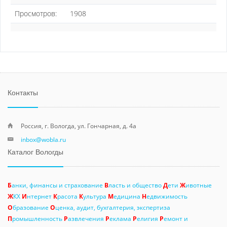
Просмотров:
1908
Контакты
Россия, г. Вологда, ул. Гончарная, д. 4а
inbox@wobla.ru
Каталог Вологды
Б
анки, финансы и страхование
В
ласть и общество
Д
ети
Ж
ивотные
Ж
КХ
И
нтернет
К
расота
К
ультура
М
едицина
Н
едвижимость
О
бразование
О
ценка, аудит, бухгалтерия, экспертиза
П
ромышленность
Р
азвлечения
Р
еклама
Р
елигия
Р
емонт и