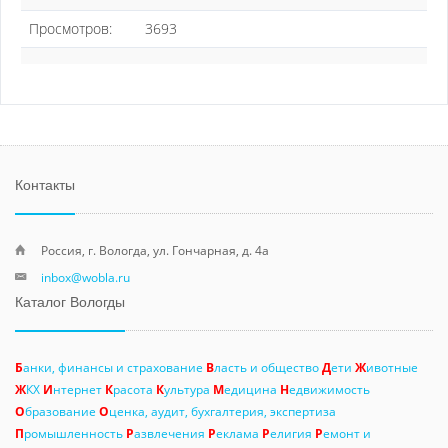
Просмотров:
3693
Контакты
Россия, г. Вологда, ул. Гончарная, д. 4а
inbox@wobla.ru
Каталог Вологды
Б
анки, финансы и страхование
В
ласть и общество
Д
ети
Ж
ивотные
Ж
КХ
И
нтернет
К
расота
К
ультура
М
едицина
Н
едвижимость
О
бразование
О
ценка, аудит, бухгалтерия, экспертиза
П
ромышленность
Р
азвлечения
Р
еклама
Р
елигия
Р
емонт и