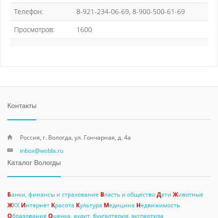
Телефон:
8-921-234-06-69, 8-900-500-61-69
Просмотров:
1600
Контакты
Россия, г. Вологда, ул. Гончарная, д. 4а
inbox@wobla.ru
Каталог Вологды
Б
анки, финансы и страхование
В
ласть и общество
Д
ети
Ж
ивотные
Ж
КХ
И
нтернет
К
расота
К
ультура
М
едицина
Н
едвижимость
О
бразование
О
ценка, аудит, бухгалтерия, экспертиза