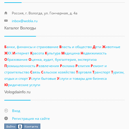
Россия, г. Вологда, ул. Гончарная, д. 4а
inbox@wobla.ru
Каталог Вологды
Б
анки, финансы и страхование
В
ласть и общество
Д
ети
Ж
ивотные
Ж
КХ
И
нтернет
К
расота
К
ультура
М
едицина
Н
едвижимость
О
бразование
О
ценка, аудит, бухгалтерия, экспертиза
П
ромышленность
Р
азвлечения
Р
еклама
Р
елигия
Р
емонт и
строительство
С
вязь
С
ельское хозяйство
Т
орговля
Т
ранспорт
Т
уризм,
отдых и спорт
У
слуги бытовые
У
слуги и товары для бизнеса
Ю
ридические услуги
Vologdainfo.ru
Вход
Регистрация на сайте