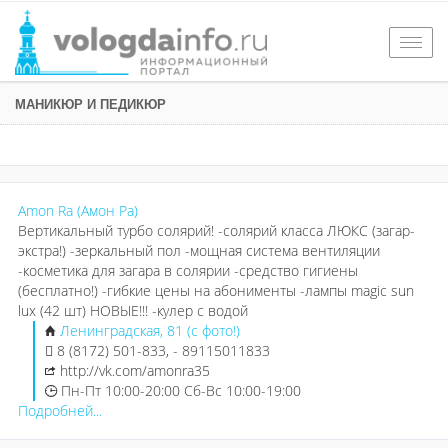
Togg
navig
МАНИКЮР И ПЕДИКЮР
Amon Ra (Амон Ра)
Вертикальный турбо солярий! -солярий класса ЛЮКС (загар-
экстра!) -зеркальный пол -мощная система вентиляции
-косметика для загара в солярии -средство гигиены
(бесплатно!) -гибкие цены на абонименты -лампы magic sun
lux (42 шт) НОВЫЕ!!! -кулер с водой
Ленинградская, 81 (с фото!)
8 (8172) 501-833, - 89115011833
http://vk.com/amonra35
Пн-Пт 10:00-20:00 Сб-Вс 10:00-19:00
Подробней...