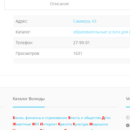
Описание
Адрес:
Саммера, 43
Каталог:
образовательные услуги для
Телефон:
27-99-01
Просмотров:
1631
Каталог Вологды
Vo
Б
анки, финансы и страхование
В
ласть и общество
Д
ети
Ж
ивотные
Ж
КХ
И
нтернет
К
расота
К
ультура
М
едицина