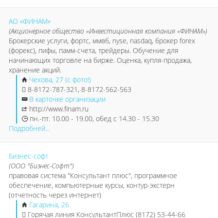
АО «ФИНАМ»
(Акционерное общество «Инвестиционная компания «ФИНАМ»)
Брокерские услуги, фортс, ммвб, nyse, nasdaq, брокер forex
(форекс), пифы, памм-счета, трейдеры. Обучение для
начинающих торговле на бирже. Оценка, купля-продажа,
хранение акций.
Чехова, 27 (с фото!)
8-8172-787-321, 8-8172-562-563
В карточке организации
http://www.finam.ru
пн.-пт. 10.00 - 19.00, обед с 14.30 - 15.30
Подробней...
Бизнес-софт
(ООО "Бизнес-Софт")
правовая система "Консультант плюс", программное
обеспечение, компьютерные курсы, контур-экстерн
(отчетность через интернет)
Гагарина, 26
Горячая линия КонсультантПлюс (8172) 53-44-66