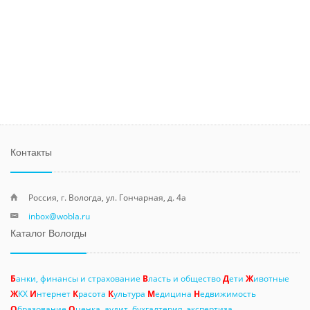
Контакты
Россия, г. Вологда, ул. Гончарная, д. 4а
inbox@wobla.ru
Каталог Вологды
Б
анки, финансы и страхование
В
ласть и общество
Д
ети
Ж
ивотные
Ж
КХ
И
нтернет
К
расота
К
ультура
М
едицина
Н
едвижимость
О
бразование
О
ценка, аудит, бухгалтерия, экспертиза