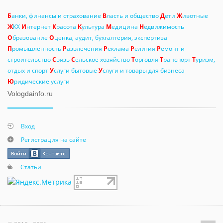
Б
анки, финансы и страхование
В
ласть и общество
Д
ети
Ж
ивотные
Ж
КХ
И
нтернет
К
расота
К
ультура
М
едицина
Н
едвижимость
О
бразование
О
ценка, аудит, бухгалтерия, экспертиза
П
ромышленность
Р
азвлечения
Р
еклама
Р
елигия
Р
емонт и
строительство
С
вязь
С
ельское хозяйство
Т
орговля
Т
ранспорт
Т
уризм,
отдых и спорт
У
слуги бытовые
У
слуги и товары для бизнеса
Ю
ридические услуги
Vologdainfo.ru
Вход
Регистрация на сайте
Статьи