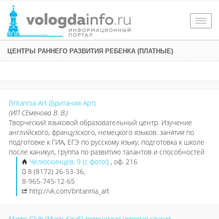
Togg
navig
ЦЕНТРЫ РАННЕГО РАЗВИТИЯ РЕБЕНКА (ПЛАТНЫЕ)
Britannia-Art (Британия-Арт)
(ИП СЕменова В. В.)
Творческий языковой образовательный центр. Изучение
английского, французского, немецкого языков. занятия по
подготовке к ГИА, ЕГЭ по русскому языку, подготовка к школе
после каникул, группа по развитию талантов и способностей
Челюскинцев, 9 (с фото!)
, оф. 216
8 (8172) 26-53-36,
8-965-745-12-65
http://vk.com/britannia_art
Mams Club (Мамс Клаб) творческая игровая студия