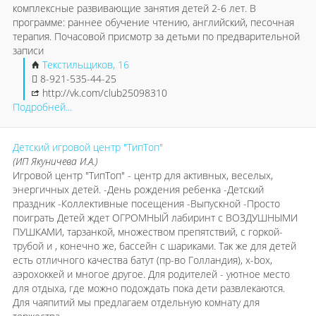
комплексные развивающие занятия детей 2-6 лет. В
программе: раннее обучение чтению, английский, песочная
терапия. Почасовой присмотр за детьми по предварительной
записи
Текстильщиков, 16
8-921-535-44-25
http://vk.com/club25098310
Подробней...
Детский игровой центр "ТипТоп"
(ИП Якуничева И.А.)
Игровой центр "ТипТоп" - центр для активных, веселых,
энергичных детей. -День рождения ребенка -Детский
праздник -Коллективные посещения -Выпускной -Просто
поиграть Детей ждет ОГРОМНЫЙ лабиринт с ВОЗДУШНЫМИ
ПУШКАМИ, тарзанкой, множеством препятствий, с горкой-
трубой и , конечно же, бассейн с шариками. Так же для детей
есть отличного качества батут (пр-во Голландия), x-box,
аэрохоккей и многое другое. Для родителей - уютное место
для отдыха, где можно подождать пока дети развлекаются.
Для чаяпитий мы предлагаем отдельную комнату для