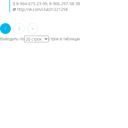
8-964-673-23-99, 8-906-297-58-38
http://vk.com/club31221258
1
2
»
Выводить по
строк в таблицах