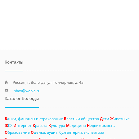
Контакты
Россия, г. Вологда, ул. Гончарная, д. 4а
inbox@wobla.ru
Каталог Вологды
Б
анки, финансы и страхование
В
ласть и общество
Д
ети
Ж
ивотные
Ж
КХ
И
нтернет
К
расота
К
ультура
М
едицина
Н
едвижимость
О
бразование
О
ценка, аудит, бухгалтерия, экспертиза