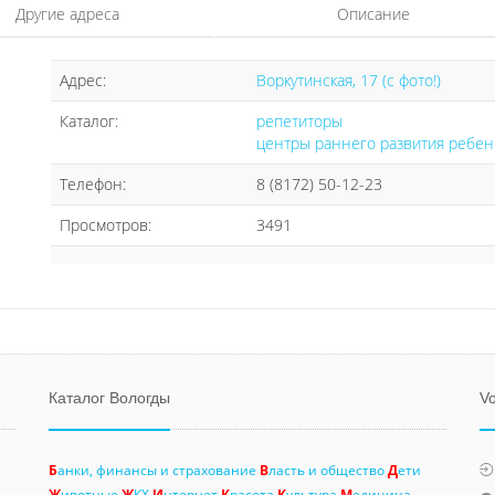
Другие адреса
Описание
Адрес:
Воркутинская, 17 (с фото!)
Каталог:
репетиторы
центры раннего развития ребен
Телефон:
8 (8172) 50-12-23
Просмотров:
3491
Каталог Вологды
Vo
Б
анки, финансы и страхование
В
ласть и общество
Д
ети
Ж
ивотные
Ж
КХ
И
нтернет
К
расота
К
ультура
М
едицина