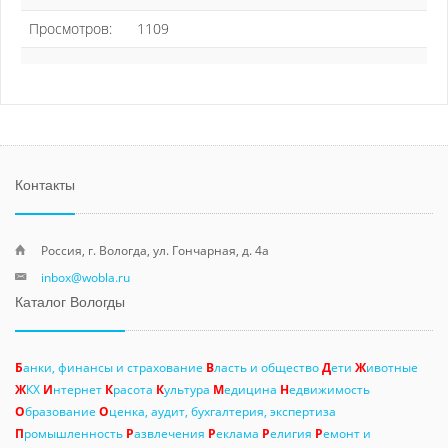
Просмотров:
1109
Контакты
Россия, г. Вологда, ул. Гончарная, д. 4а
inbox@wobla.ru
Каталог Вологды
Б
анки, финансы и страхование
В
ласть и общество
Д
ети
Ж
ивотные
Ж
КХ
И
нтернет
К
расота
К
ультура
М
едицина
Н
едвижимость
О
бразование
О
ценка, аудит, бухгалтерия, экспертиза
П
ромышленность
Р
азвлечения
Р
еклама
Р
елигия
Р
емонт и