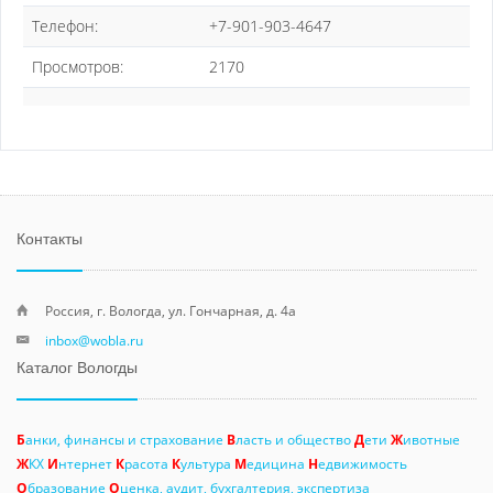
Телефон:
+7-901-903-4647
Просмотров:
2170
Контакты
Россия, г. Вологда, ул. Гончарная, д. 4а
inbox@wobla.ru
Каталог Вологды
Б
анки, финансы и страхование
В
ласть и общество
Д
ети
Ж
ивотные
Ж
КХ
И
нтернет
К
расота
К
ультура
М
едицина
Н
едвижимость
О
бразование
О
ценка, аудит, бухгалтерия, экспертиза