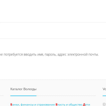
не потребуется вводить имя, пароль, адрес электронной почты.
Каталог Вологды
Vo
Б
анки, финансы и страхование
В
ласть и общество
Д
ети