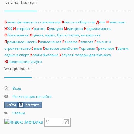
Каталог Вологды
Б
анки, финансы и страхование
В
ласть и общество
Д
ети
Ж
ивотные
Ж
КХ
И
нтернет
К
расота
К
ультура
М
едицина
Н
едвижимость
О
бразование
О
ценка, аудит, бухгалтерия, экспертиза
П
ромышленность
Р
азвлечения
Р
еклама
Р
елигия
Р
емонт и
строительство
С
вязь
С
ельское хозяйство
Т
орговля
Т
ранспорт
Т
уризм,
отдых и спорт
У
слуги бытовые
У
слуги и товары для бизнеса
Ю
ридические услуги
Vologdainfo.ru
Вход
Регистрация на сайте
Статьи