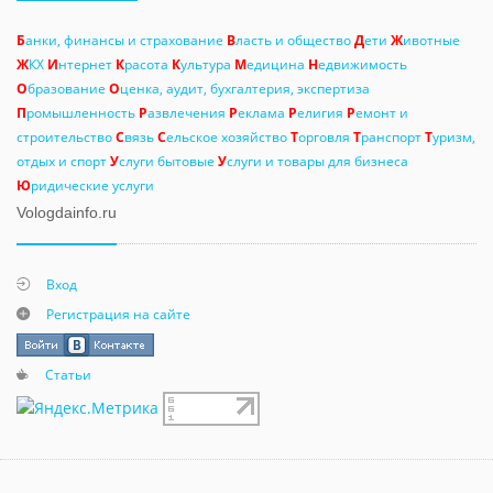
Б
анки, финансы и страхование
В
ласть и общество
Д
ети
Ж
ивотные
Ж
КХ
И
нтернет
К
расота
К
ультура
М
едицина
Н
едвижимость
О
бразование
О
ценка, аудит, бухгалтерия, экспертиза
П
ромышленность
Р
азвлечения
Р
еклама
Р
елигия
Р
емонт и
строительство
С
вязь
С
ельское хозяйство
Т
орговля
Т
ранспорт
Т
уризм,
отдых и спорт
У
слуги бытовые
У
слуги и товары для бизнеса
Ю
ридические услуги
Vologdainfo.ru
Вход
Регистрация на сайте
Статьи