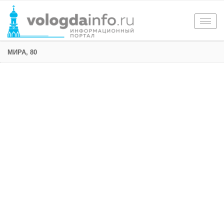
Togg
navig
МИРА, 80