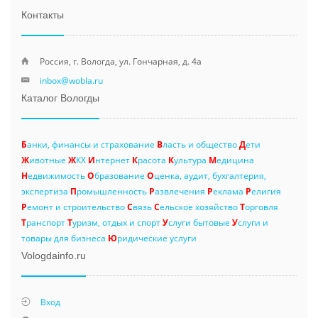
Контакты
Россия, г. Вологда, ул. Гончарная, д. 4а
inbox@wobla.ru
Каталог Вологды
Б
анки, финансы и страхование
В
ласть и общество
Д
ети
Ж
ивотные
Ж
КХ
И
нтернет
К
расота
К
ультура
М
едицина
Н
едвижимость
О
бразование
О
ценка, аудит, бухгалтерия,
экспертиза
П
ромышленность
Р
азвлечения
Р
еклама
Р
елигия
Р
емонт и строительство
С
вязь
С
ельское хозяйство
Т
орговля
Т
ранспорт
Т
уризм, отдых и спорт
У
слуги бытовые
У
слуги и
товары для бизнеса
Ю
ридические услуги
Vologdainfo.ru
Вход