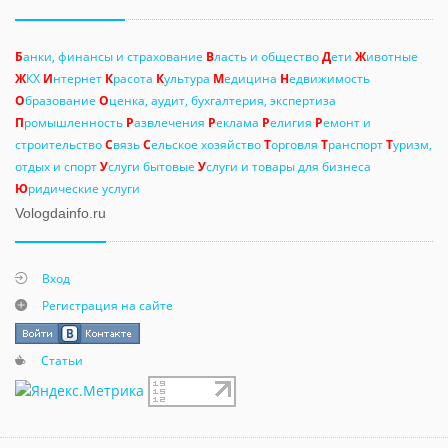
Б
анки, финансы и страхование
В
ласть и общество
Д
ети
Ж
ивотные
Ж
КХ
И
нтернет
К
расота
К
ультура
М
едицина
Н
едвижимость
О
бразование
О
ценка, аудит, бухгалтерия, экспертиза
П
ромышленность
Р
азвлечения
Р
еклама
Р
елигия
Р
емонт и
строительство
С
вязь
С
ельское хозяйство
Т
орговля
Т
ранспорт
Т
уризм,
отдых и спорт
У
слуги бытовые
У
слуги и товары для бизнеса
Ю
ридические услуги
Vologdainfo.ru
Вход
Регистрация на сайте
Статьи