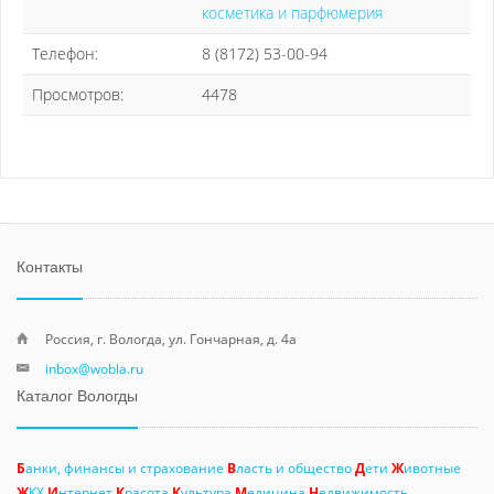
косметика и парфюмерия
Телефон:
8 (8172) 53-00-94
Просмотров:
4478
Контакты
Россия, г. Вологда, ул. Гончарная, д. 4а
inbox@wobla.ru
Каталог Вологды
Б
анки, финансы и страхование
В
ласть и общество
Д
ети
Ж
ивотные
Ж
КХ
И
нтернет
К
расота
К
ультура
М
едицина
Н
едвижимость