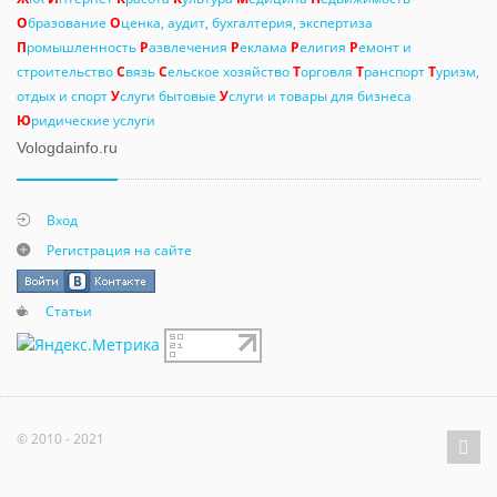
О
бразование
О
ценка, аудит, бухгалтерия, экспертиза
П
ромышленность
Р
азвлечения
Р
еклама
Р
елигия
Р
емонт и
строительство
С
вязь
С
ельское хозяйство
Т
орговля
Т
ранспорт
Т
уризм,
отдых и спорт
У
слуги бытовые
У
слуги и товары для бизнеса
Ю
ридические услуги
Vologdainfo.ru
Вход
Регистрация на сайте
Статьи
© 2010 - 2021