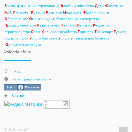
Б
анки, финансы и страхование
В
ласть и общество
Д
ети
Ж
ивотные
Ж
КХ
И
нтернет
К
расота
К
ультура
М
едицина
Н
едвижимость
О
бразование
О
ценка, аудит, бухгалтерия, экспертиза
П
ромышленность
Р
азвлечения
Р
еклама
Р
елигия
Р
емонт и
строительство
С
вязь
С
ельское хозяйство
Т
орговля
Т
ранспорт
Т
уризм,
отдых и спорт
У
слуги бытовые
У
слуги и товары для бизнеса
Ю
ридические услуги
Vologdainfo.ru
Вход
Регистрация на сайте
Статьи
© 2010 - 2021