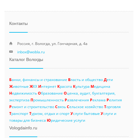
Контакты
Россия, г. Вологда, ул. Гончарная, д. 4а
inbox@wobla.ru
Каталог Вологды
Б
анки, финансы и страхование
В
ласть и общество
Д
ети
Ж
ивотные
Ж
КХ
И
нтернет
К
расота
К
ультура
М
едицина
Н
едвижимость
О
бразование
О
ценка, аудит, бухгалтерия,
экспертиза
П
ромышленность
Р
азвлечения
Р
еклама
Р
елигия
Р
емонт и строительство
С
вязь
С
ельское хозяйство
Т
орговля
Т
ранспорт
Т
уризм, отдых и спорт
У
слуги бытовые
У
слуги и
товары для бизнеса
Ю
ридические услуги
Vologdainfo.ru